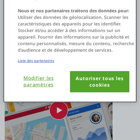
innovantes. Tirez parti de la puissance de l'IA, du
développement visuel et des intégrations de plateformes clé
Nous et nos partenaires traitons des données pour:
en main pour étendre en un temps record vos
Utiliser des données de géolocalisation. Scanner les
fonctionnalités SAP (ou autres systèmes de données).
caractéristiques des appareils pour les identifier.
Stocker et/ou accéder à des informations sur un
appareil. Fournir des informations sur la publicité et
Regarder la Vidéo
contenu personnalisés, mesure du contenu, recherche
d'audience et de développement de services.
Liste des partenaires
Modifier les
Autoriser tous les
paramètres
cookies