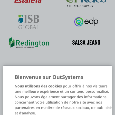
Modernisez vos applications pour
Bienvenue sur OutSystems
améliorer vos processus SAP
Nous utilisons des cookies
pour offrir à nos visiteurs
une meilleure expérience et un contenu personnalisé.
Avec
OutSystems, la plateforme Low-Code alimentée par l'IA
,
Nous pouvons également partager des informations
mettez à niveau vos systèmes et applications SAP. Offrez une
concernant votre utilisation de notre site avec nos
expérience moderne aux collaborateurs, aux clients et aux
partenaires en matière de réseaux sociaux, de publicité
partenaires grâce à des applications web et mobiles
et d'analyse.