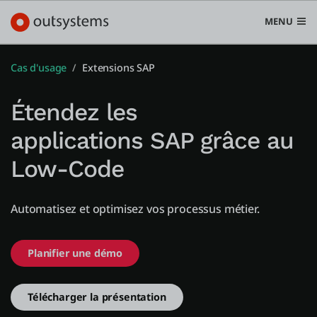
MENU
Cas d'usage
Extensions SAP
Étendez les
Plateforme
applications SAP grâce au
Search in OutSystems
Low-Code
Submi
Cas d'usage
Automatisez et optimisez vos processus métier.
Solutions
Planifier une démo
Développeurs
Télécharger la présentation
À propos de nous