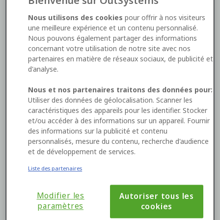
Bienvenue sur OutSystems
*
Nous utilisons des cookies
pour offrir à nos visiteurs
une meilleure expérience et un contenu personnalisé.
Nous pouvons également partager des informations
concernant votre utilisation de notre site avec nos
*
partenaires en matière de réseaux sociaux, de publicité et
d'analyse.
Nous et nos partenaires traitons des données pour:
Utiliser des données de géolocalisation. Scanner les
Yes, I'd like to receive OutSystems
marketing
caractéristiques des appareils pour les identifier. Stocker
communications
. I can unsubscribe
here
.
et/ou accéder à des informations sur un appareil. Fournir
des informations sur la publicité et contenu
personnalisés, mesure du contenu, recherche d'audience
et de développement de services.
Télécharger dès Maintenant
Liste des partenaires
This site is protected by reCAPTCHA and the Google
Modifier les
Autoriser tous les
Privacy Policy
and
Terms of Service
apply.
paramètres
cookies