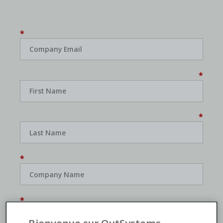
*
*
*
*
*