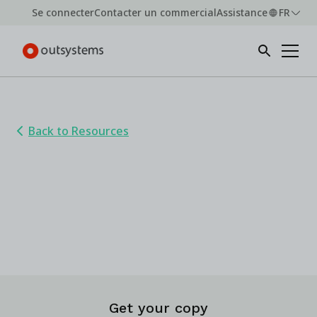
Se connecter
Contacter un commercial
Assistance
FR
Back to Resources
Transformez l'Expérience
Collaborateur grâce à des Parcours
d'Accompagnement Fluides
Get your copy