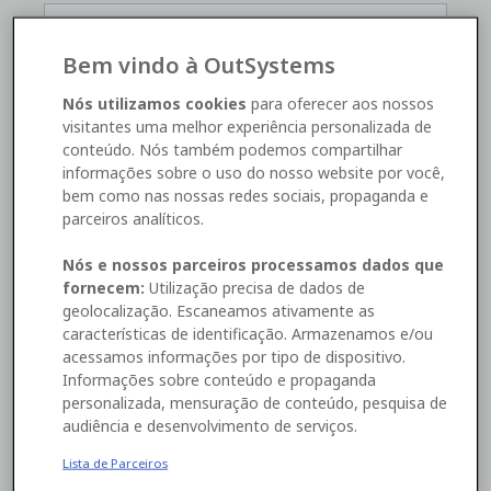
Bem vindo à OutSystems
*
Nós utilizamos cookies
para oferecer aos nossos
visitantes uma melhor experiência personalizada de
conteúdo. Nós também podemos compartilhar
informações sobre o uso do nosso website por você,
Yes, I'd like to receive OutSystems
marketing
bem como nas nossas redes sociais, propaganda e
communications
. I can unsubscribe
here
.
parceiros analíticos.
Watch now
Nós e nossos parceiros processamos dados que
fornecem:
Utilização precisa de dados de
geolocalização. Escaneamos ativamente as
características de identificação. Armazenamos e/ou
This site is protected by reCAPTCHA and the Google
acessamos informações por tipo de dispositivo.
Privacy Policy
and
Terms of Service
apply.
Informações sobre conteúdo e propaganda
personalizada, mensuração de conteúdo, pesquisa de
By submitting this form you consent to the processing of
audiência e desenvolvimento de serviços.
your personal data by OutSystems as described in our
Terms
and our
Privacy Statement
.
Lista de Parceiros