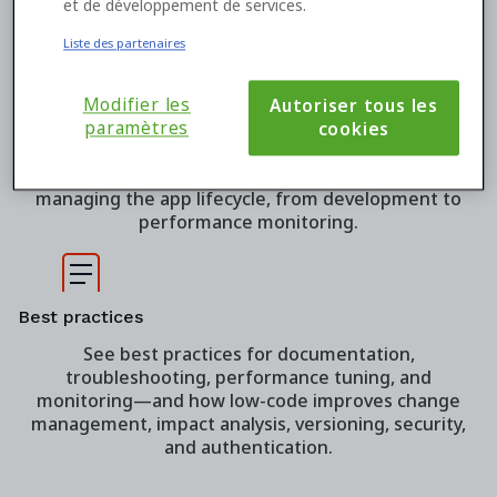
et de développement de services.
Liste des partenaires
Modifier les
Autoriser tous les
Smarter AppDev
paramètres
cookies
Learn more about low-code and what you can do with
it—including creating common solutions and
managing the app lifecycle, from development to
performance monitoring.
Best practices
See best practices for documentation,
troubleshooting, performance tuning, and
monitoring—and how low-code improves change
management, impact analysis, versioning, security,
and authentication.