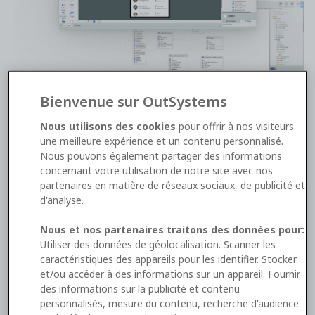
Bienvenue sur OutSystems
Get hands-on experience using low-code
Nous utilisons des cookies
pour offrir à nos visiteurs
une meilleure expérience et un contenu personnalisé.
Ready to build a reactive web app in mere hours?
Nous pouvons également partager des informations
Use the OutSystems platform and learn how to
concernant votre utilisation de notre site avec nos
harness it for developing, updating, and deploying
partenaires en matière de réseaux sociaux, de publicité et
enterprise-grade applications, and more—in a free 3-
d'analyse.
hour workshop. Each session includes demos,
Nous et nos partenaires traitons des données pour:
exercises, coaching, and lots of Q&A time.
Utiliser des données de géolocalisation. Scanner les
caractéristiques des appareils pour les identifier. Stocker
et/ou accéder à des informations sur un appareil. Fournir
des informations sur la publicité et contenu
personnalisés, mesure du contenu, recherche d'audience
What Will You Learn?