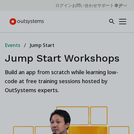
ログイン
お問い合わせ
サポート
JP
Events
Jump Start
Jump Start Workshops
Build an app from scratch while learning low-
code at free training sessions hosted by
OutSystems experts.