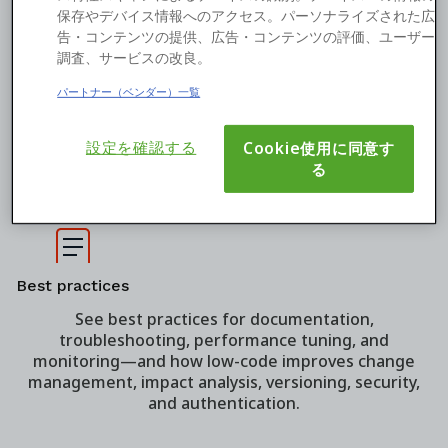
保存やデバイス情報へのアクセス。パーソナライズされた広
告・コンテンツの提供、広告・コンテンツの評価、ユーザー
調査、サービスの改良。
パートナー（ベンダー）一覧
Smarter AppDev
Learn more about low-code and what you can do with
設定を確認する
Cookie使用に同意す
it—including creating common solutions and
る
managing the app lifecycle, from development to
performance monitoring.
Best practices
See best practices for documentation,
troubleshooting, performance tuning, and
monitoring—and how low-code improves change
management, impact analysis, versioning, security,
and authentication.