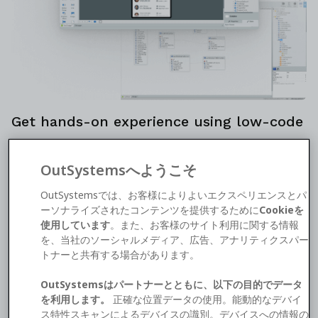
Get hands-on experience using low-code
Ready to build a reactive web app in mere hours?
OutSystemsへようこそ
Use the OutSystems platform and learn how to
harness it for developing, updating, and deploying
OutSystemsでは、お客様によりよいエクスペリエンスとパ
enterprise-grade applications, and more—in a free 3-
ーソナライズされたコンテンツを提供するために
Cookieを
hour workshop. Each session includes demos,
使用しています
。また、お客様のサイト利用に関する情報
exercises, coaching, and lots of Q&A time.
を、当社のソーシャルメディア、広告、アナリティクスパー
トナーと共有する場合があります。
OutSystemsはパートナーとともに、以下の目的でデータ
を利用します。
正確な位置データの使用。能動的なデバイ
ス特性スキャンによるデバイスの識別。デバイスへの情報の
What Will You Learn?