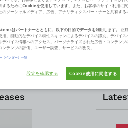
供するために
Cookieを使用しています
。また、お客様のサイト利用に
社のソーシャルメディア、広告、アナリティクスパートナーと共有する
。
lists and analysts can contact us directly at pr@outsyst
May contain historical information
Systemsはパートナーとともに、以下の目的でデータを利用します。
正
使用。能動的なデバイス特性スキャンによるデバイスの識別。デバイス
やデバイス情報へのアクセス。パーソナライズされた広告・コンテンツ
コンテンツの評価、ユーザー調査、サービスの改良。
ー（ベンダー）一覧
Press Releases
設定を確認する
Cookie使用に同意する
leases
Lates