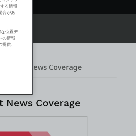
関する情報
場合があ
ems.com
確な位置デ
への情報
の提供、
News Coverage
t News Coverage