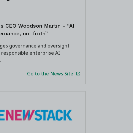
s CEO Woodson Martin - “AI
rnance, not froth”
ges governance and oversight
 responsible enterprise AI
.
Go to the News Site
日