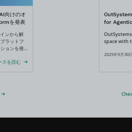
ズAI向けのオ
OutSystem
tformを発表
for Agenti
クインから解
OutSystems 
なプラットフ
space with 
ーションを推
2025年9月30
ースを読む
Chec