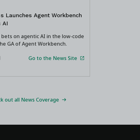
s Launches Agent Workbench
c AI
bets on agentic AI in the low-code
the GA of Agent Workbench.
Go to the News Site
日
k out all News Coverage