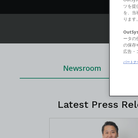
ツを提
を、当
ります
Journa
Out
ータの
の保存
広告・
パートナ
Newsroom
Latest Press Re