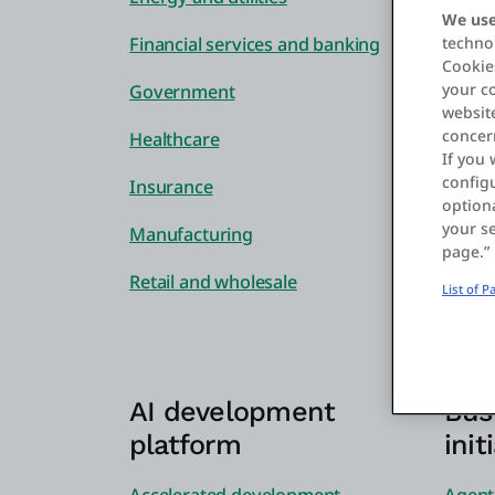
We use
Financial services and banking
technol
Cookies
your c
Government
website
concer
Healthcare
If you 
configu
Insurance
optiona
your se
Manufacturing
page.”
Retail and wholesale
List of 
AI development
Bus
platform
init