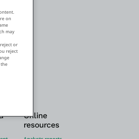
ontent.
ore on
same
ich may
reject or
ou reject
hange
 the
d
Online
resources