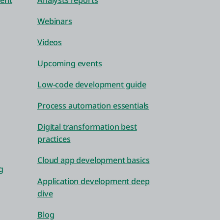
ent
Analysts reports
Webinars
Videos
Upcoming events
Low-code development guide
Process automation essentials
Digital transformation best
practices
Cloud app development basics
g
Application development deep
dive
Blog