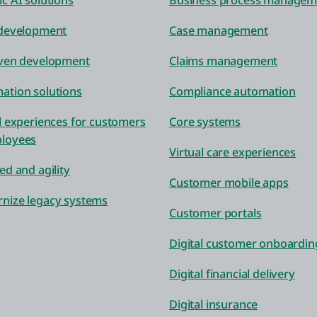
c AI solutions
Business process managem
 development
Case management
iven development
Claims management
ation solutions
Compliance automation
l experiences for customers
Core systems
loyees
Virtual care experiences
ed and agility
Customer mobile apps
nize legacy systems
Customer portals
Digital customer onboardin
Digital financial delivery
Digital insurance