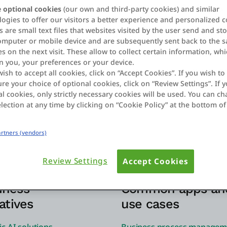
 optional cookies
(our own and third-party cookies) and similar
OutSystems partners
ogies to offer our visitors a better experience and personalized c
 are small text files that websites visited by the user send and st
omputer or mobile device and are subsequently sent back to the 
Success services
s on the next visit. These allow to collect certain information, wh
n you, your preferences or your device.
Careers
wish to accept all cookies, click on “Accept Cookies”. If you wish to 
re your choice of optional cookies, click on “Review Settings”. If y
Why OutSystems
l cookies, only strictly necessary cookies will be used. You can c
lection at any time by clicking on “Cookie Policy” at the bottom of
Getting started
Legal documentation
Partners (vendors)
Review Settings
Accept Cookies
iness
Common apps an
iatives
use cases