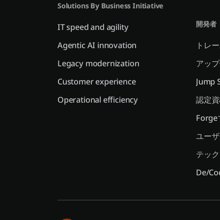
Solutions By Business Initiative
開発者
IT speed and agility
Agentic AI innovation
トレー
Legacy modernization
アップ
Customer experience
Jump S
Operational efficiency
認定資
For
ユーザ
テック
De/