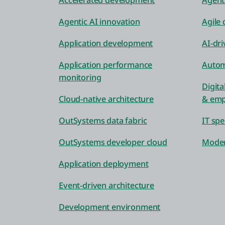
Accelerated development
Agenti
Agentic AI innovation
Agile
Application development
AI-dr
Application performance
Autom
monitoring
Digita
Cloud-native architecture
& emp
OutSystems data fabric
IT spe
OutSystems developer cloud
Moder
Application deployment
Event-driven architecture
Development environment