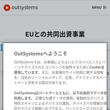
MENU
EUとの共同出資事業
プラットフォーム
Search in OutSystems
OutSystemsへようこそ
Submi
ユースケース
OutSystemsでは、お客様によりよいエクスペリエンスとパ
ーソナライズされたコンテンツを提供するために
Cookieを
プログラム「DEV4ALL: Development for All / Towards
使用しています
。また、お客様のサイト利用に関する情報
ソリューション
を、当社のソーシャルメディア、広告、アナリティクスパー
a Society of Software Developers」
トナーと共有する場合があります。
LISBOA-01-0247-FEDER-045309
開発者
OutSystemsはパートナーとともに、以下の目的でデータを
利用します。
正確な位置データの使用。能動的なデバイス
特性スキャンによるデバイスの識別。デバイスへの情報の保
OutSystemsについて
存やデバイス情報へのアクセス。パーソナライズされた広
プロジェクト「RADicalize: Rapid Application Delivery