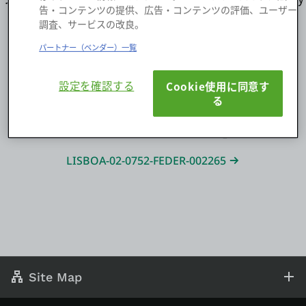
告・コンテンツの提供、広告・コンテンツの評価、ユーザー
for the Modern Enterprise」
調査、サービスの改良。
LISBOA-01-0247-FEDER-017116 | POCI-01-0247-FEDER-
ログイン
パートナー（ベンダー）一覧
017116
無償トライアル
設定を確認する
Cookie使用に同意す
る
お問い合わせ
プロジェクト「Strategic Plan 2015-2017: Targeting
new international markets」
サポート
LISBOA-02-0752-FEDER-002265
日本語
Site Map