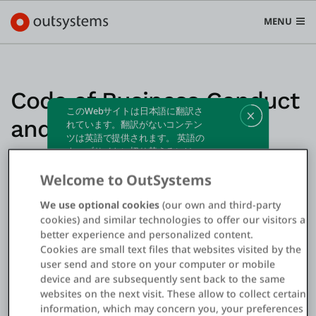
MENU
Code of Business Conduct
このWebサイトは日本語に翻訳さ
and Ethics
プラットフォーム
れています。翻訳がないコンテン
ツは英語で提供されます。 英語の
Search in OutSystems
ウェブサイトに切り替えるには、
Submi
ここ
をクリックしてください。
ユースケース
Welcome to OutSystems
We use optional cookies
(our own and third-party
ソリューション
cookies) and similar technologies to offer our visitors a
better experience and personalized content.
Cookies are small text files that websites visited by the
開発者
user send and store on your computer or mobile
device and are subsequently sent back to the same
websites on the next visit. These allow to collect certain
information, which may concern you, your preferences
OutSystemsについて