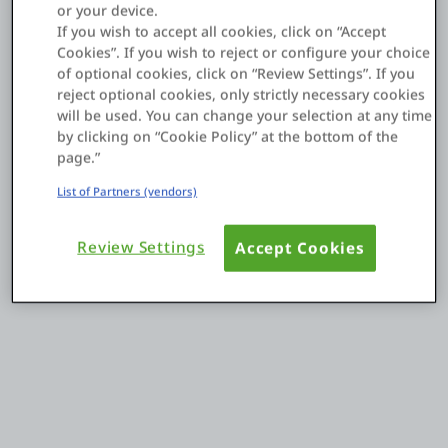
or your device.
If you wish to accept all cookies, click on “Accept
Cookies”. If you wish to reject or configure your choice
ログイン
of optional cookies, click on “Review Settings”. If you
reject optional cookies, only strictly necessary cookies
無償トライアル
will be used. You can change your selection at any time
by clicking on “Cookie Policy” at the bottom of the
お問い合わせ
page.”
List of Partners (vendors)
サポート
日本語
Review Settings
Accept Cookies