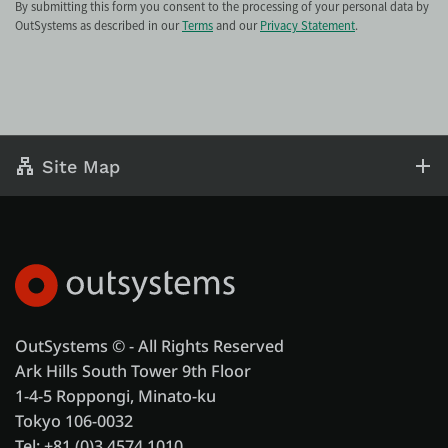
By submitting this form you consent to the processing of your personal data by
OutSystems as described in our
Terms
and our
Privacy Statement
.
Site Map
OutSystems © - All Rights Reserved
Ark Hills South Tower 9th Floor
1-4-5 Roppongi, Minato-ku
Tokyo 106-0032
Tel: +81 (0)3 4574 1010