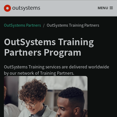
MENU
OutSystems Partners
OutSystems Training Partners
OutSystems Training
プラットフォーム
Partners Program
Search in OutSystems
Submi
ユースケース
OutSystems Training services are delivered worldwide
by our network of Training Partners.
ソリューション
開発者
OutSystemsについて