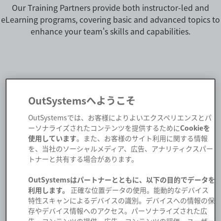
Our Training Partners provide both instructor-led and
eLearning programs, covering basic and advanced topics to
enhance your team's skills and capabilities.
OutSystemsへようこそ
Choose your Training Partner
OutSystemsでは、お客様によりよいエクスペリエンスとパ
ーソナライズされたコンテンツを提供するために
Cookieを
OutSystems official training is always conducted by
使用しています
。また、お客様のサイト利用に関する情報
certified trainers who receive ongoing support and
を、当社のソーシャルメディア、広告、アナリティクスパー
training from the OutSystems Training Team. Our Train-
トナーと共有する場合があります。
the-Trainer courses emphasize both the technical
OutSystemsはパートナーとともに、以下の目的でデータを
content of the curricula and the instructional skills
利用します。
正確な位置データの使用。能動的なデバイス
required to effectively deliver courses to diverse
特性スキャンによるデバイスの識別。デバイスへの情報の保
audiences in a range of settings, including classroom,
存やデバイス情報へのアクセス。パーソナライズされた広
remote, or hybrid environments..