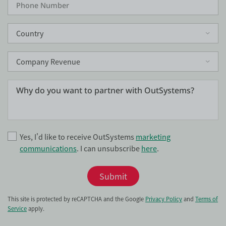
Yes, I'd like to receive OutSystems
marketing
communications
. I can unsubscribe
here
.
Submit
This site is protected by reCAPTCHA and the Google
Privacy Policy
and
Terms of
Service
apply.