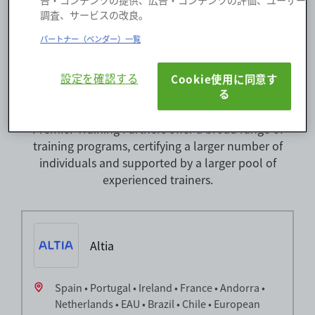
告・コンテンツの提供、広告・コンテンツの評価、ユーザー
調査、サービスの改良。
パートナー（ベンダー）一覧
設定を確認する
Cookie使用に同意す
る
Premier Training Partners
Premier Training Partners offer a broad range of
training programs, certifying a larger number of
individuals and supported by a larger pool of
experienced trainers.
Altia
Spain • Portugal • Ireland • France • Andorra •
Netherlands • EAU • Brazil • Chile • European