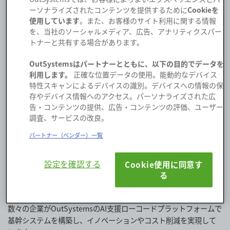
ーソナライズされたコンテンツを提供するために
Cookieを
4倍
使用しています
。また、お客様のサイト利用に関する情報
を、当社のソーシャルメディア、広告、アナリティクスパー
トナーと共有する場合があります。
OutSystemsはパートナーとともに、以下の目的でデータを
実装を高速化
利用します。
正確な位置データの使用。能動的なデバイス
基幹ERPシステムの変更
特性スキャンによるデバイスの識別。デバイスへの情報の保
存やデバイス情報へのアクセス。パーソナライズされた広
告・コンテンツの提供、広告・コンテンツの評価、ユーザー
調査、サービスの改良。
パートナー（ベンダー）一覧
OutSystemsで重要な基幹システム
設定を確認する
Cookie使用に同意す
を構築
る
数々の企業がOutSystemsのAI支援ローコードプラットフォームで
基幹システムを構築し、イノベーションやコスト削減を実現して