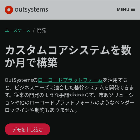
MENU
ユースケース
開発
カスタムコアシステムを数
プラットフォーム
か月で構築
Search in OutSystems
Submi
ユースケース
OutSystemsの
ローコードプラットフォーム
を活用する
と、ビジネスニーズに適合した基幹システムを開発できま
す。従来の開発のような手間がかからず、市販ソリューシ
ソリューション
ョンや他のローコードプラットフォームのようなベンダー
ロックインや制約もありません。
開発者
デモを申し込む
OutSystemsについて