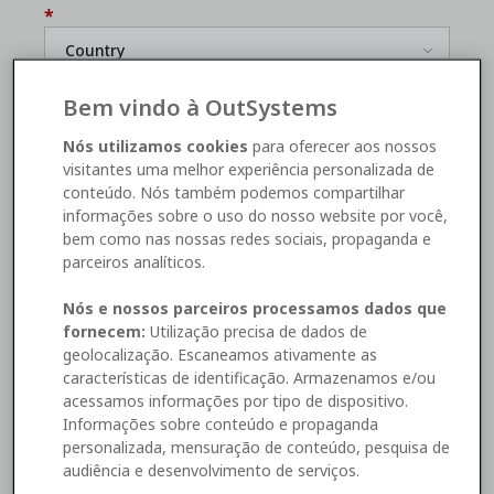
*
Bem vindo à OutSystems
*
Nós utilizamos cookies
para oferecer aos nossos
visitantes uma melhor experiência personalizada de
conteúdo. Nós também podemos compartilhar
*
informações sobre o uso do nosso website por você,
bem como nas nossas redes sociais, propaganda e
parceiros analíticos.
Yes, I'd like to receive OutSystems
marketing
Nós e nossos parceiros processamos dados que
communications
. I can unsubscribe
here
.
fornecem:
Utilização precisa de dados de
geolocalização. Escaneamos ativamente as
características de identificação. Armazenamos e/ou
acessamos informações por tipo de dispositivo.
Download Now
Informações sobre conteúdo e propaganda
personalizada, mensuração de conteúdo, pesquisa de
audiência e desenvolvimento de serviços.
This site is protected by reCAPTCHA and the Google