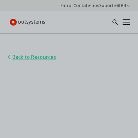
Entrar
Contate-nos
Suporte
BR
Back to Resources
Agentic AI in software
development: An OutSystems,
KPMG, and CIO Dive report
The future of agentic AI: Challenges and
insights