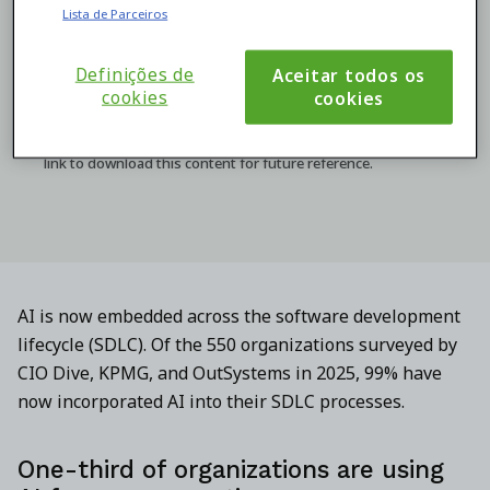
Lista de Parceiros
Privacy Policy
and
Terms of Service
apply.
By submitting this form you consent to the processing of
Definições de
Aceitar todos os
your personal data by OutSystems as described in our
cookies
cookies
Terms
and our
Privacy Statement
.
After submitting this form, you will receive an email with a
link to download this content for future reference.
AI is now embedded across the software development
lifecycle (SDLC). Of the 550 organizations surveyed by
CIO Dive, KPMG, and OutSystems in 2025, 99% have
now incorporated AI into their SDLC processes.
One-third of organizations are using