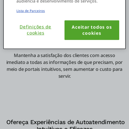
audiência e desenvolvimento de serviços.
autoatendimento para eles
Lista de Parceiros
Com o OutSystems, você pode criar portais de
autoatendimento personalizados e de alta qualidade
Definições de
Aceitar todos os
que automatizam os processos de back-office, em uma
cookies
cookies
fração do tempo demandado pelos métodos
tradicionais de desenvolvimento.
Mantenha a satisfação dos clientes com acesso
imediato a todas as informações de que precisam, por
meio de portais intuitivos, sem aumentar o custo para
servir.
Ofereça Experiências de Autoatendimento
Intuitivas e Eficazes