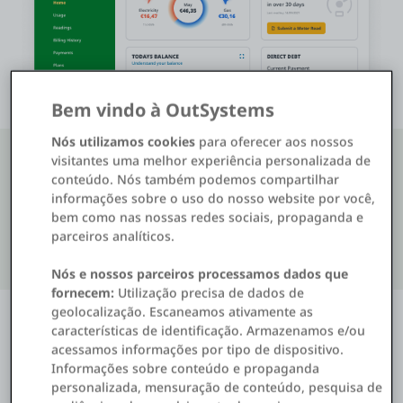
Entrar
Teste grátis
Bem vindo à OutSystems
Fale com o departamento de vendas
Nós utilizamos cookies
para oferecer aos nossos
visitantes uma melhor experiência personalizada de
Suporte
conteúdo. Nós também podemos compartilhar
informações sobre o uso do nosso website por você,
bem como nas nossas redes sociais, propaganda e
Português
parceiros analíticos.
Nós e nossos parceiros processamos dados que
fornecem:
Utilização precisa de dados de
geolocalização. Escaneamos ativamente as
características de identificação. Armazenamos e/ou
acessamos informações por tipo de dispositivo.
Melhore a satisfação e a retenção
Informações sobre conteúdo e propaganda
de clientes com portais de
personalizada, mensuração de conteúdo, pesquisa de