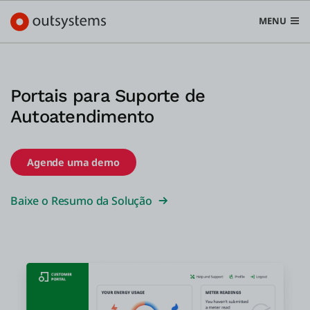
MENU
Portais para Suporte de
Autoatendimento
Plataforma
Search in OutSystems
Submi
Agende uma demo
Casos de uso
Baixe o Resumo da Solução
Soluções
Desenvolvedores
Sobre a OutSystems