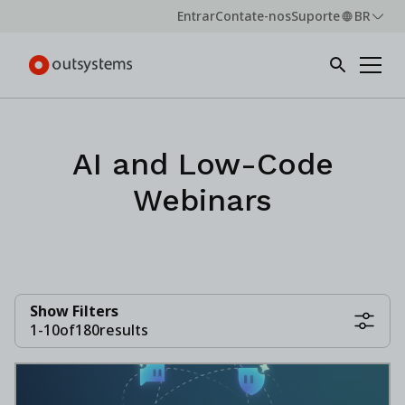
Entrar
Contate-nos
Suporte
BR
AI and Low-Code
Webinars
Show Filters
1
-
10
of
180
results