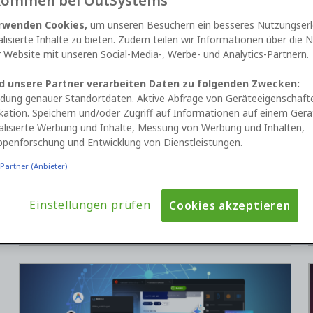
kommen bei OutSystems
rwenden Cookies,
um unseren Besuchern ein besseres Nutzungserl
lisierte Inhalte zu bieten. Zudem teilen wir Informationen über die 
 Website mit unseren Social-Media-, Werbe- und Analytics-Partnern.
d unsere Partner verarbeiten Daten zu folgenden Zwecken:
dung genauer Standortdaten. Aktive Abfrage von Geräteeigenschaft
Forge the Future - AI Agents and Reusable
ikation. Speichern und/oder Zugriff auf Informationen auf einem Gerä
Assets in OutSystems
alisierte Werbung und Inhalte, Messung von Werbung und Inhalten,
ppenforschung und Entwicklung von Dienstleistungen.
Master the OutSystems Forge: Reusable
assets, troubleshooting and AI
 Partner (Anbieter)
Einstellungen prüfen
Cookies akzeptieren
Register now