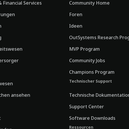
 Financial Services
Community Home
rungen
Foren
n
Ideen
g
OutSystems Research Pro
eitswesen
MVP Program
ersorger
Community Jobs
Champions Program
Technischer Support
wesen
nchen ansehen
Technische Dokumentatio
Support Center
t
Software Downloads
Ressourcen