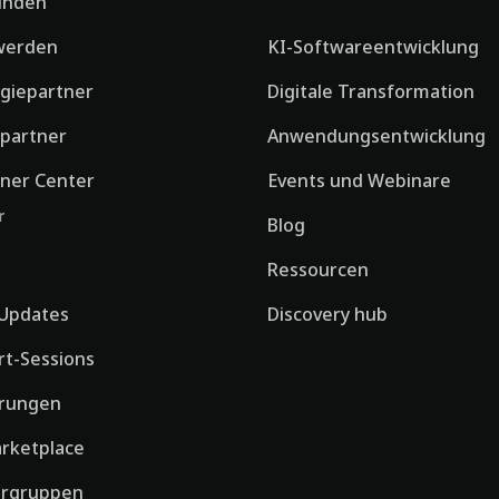
finden
werden
KI-Softwareentwicklung
giepartner
Digitale Transformation
spartner
Anwendungsentwicklung
ner Center
Events und Webinare
r
Blog
Ressourcen
Updates
Discovery hub
rt-Sessions
erungen
rketplace
rgruppen