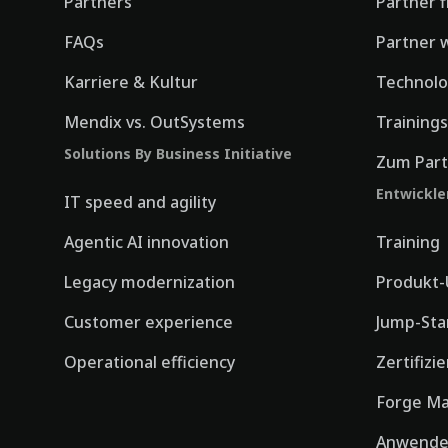
Partners
Partner 
FAQs
Partner 
Karriere & Kultur
Technolo
Mendix vs. OutSystems
Training
Solutions By Business Initiative
Zum Part
Entwickle
IT speed and agility
Agentic AI innovation
Training
Legacy modernization
Produkt-
Customer experience
Jump-Sta
Operational efficiency
Zertifizi
Forge Ma
Anwende