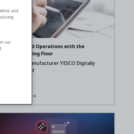
ebnis und
Nutzung
en zur
Syncing Field Operations with the
t.
Manufacturing Floor
How Sign Manufacturer YESCO Digitally
Transformed
Watch now