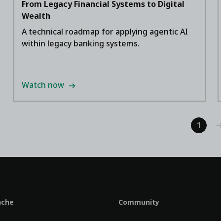
From Legacy Financial Systems to Digital
Wealth
A technical roadmap for applying agentic AI
within legacy banking systems.
Watch now
1
nche
Community