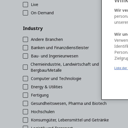
Will
Live
Wir ve
On-Demand
persona
unserer
Industry
Wir un
Andere Branchen
Verwen
Identif
Banken und Finanzdienstleister
Person
Bau- und Ingenieurwesen
Zielgru
Chemieindustrie, Landwirtschaft und
Liste der
Bergbau/Metalle
Computer und Technologie
Energy & Utilities
Fertigung
Gesundheitswesen, Pharma und Biotech
Hochschulen
Konsumgüter, Lebensmittel und Getränke