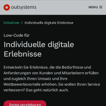
MENU
Initiatives
Individuelle digitale Erlebnisse
Low-Code für
Plattform
Individuelle digitale
Search in OutSystems
Erlebnisse
Submi
Use Cases
Entwickeln Sie Erlebnisse, die die Bedürfnisse und
Anforderungen von Kunden und Mitarbeitern erfüllen
Lösungen
und zugleich Ihren Umsatz und Ihre
Wettbewerbsvorteile erhöhen. Sie wollen Ihren Service
Entwickler
verbessern? Das geht natürlich auch.
Über uns
Demo vereinbaren