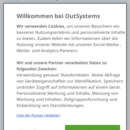
App Stores
Willkommen bei OutSystems
Wir verwenden Cookies,
um unseren Besuchern ein
besseres Nutzungserlebnis und personalisierte Inhalte
zu bieten. Zudem teilen wir Informationen über die
Nutzung unserer Website mit unseren Social-Media-,
22
Werbe- und Analytics-Partnern.
Wir und unsere Partner verarbeiten Daten zu
Entwickler
folgenden Zwecken:
liefern Dutzende Web- und mobilen Apps, die den
Verwendung genauer Standortdaten. Aktive Abfrage
Logistikbetrieb unterstützen
von Geräteeigenschaften zur Identifikation. Speichern
und/oder Zugriff auf Informationen auf einem Gerät.
Personalisierte Werbung und Inhalte, Messung von
50%
Werbung und Inhalten, Zielgruppenforschung und
Entwicklung von Dienstleistungen.
Wachstum des Liefervolumens
Liste der Partner (Anbieter)
in nur 2 Monaten