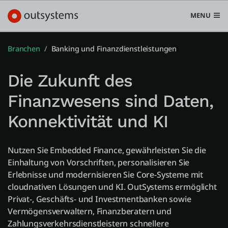
MENU
Branchen
Banking und Finanzdienstleistungen
Die Zukunft des
Plattform
Finanzwesens sind Daten,
Search in OutSystems
Konnektivität und KI
Submi
Use Cases
Nutzen Sie Embedded Finance, gewährleisten Sie die
Lösungen
Einhaltung von Vorschriften, personalisieren Sie
Erlebnisse und modernisieren Sie Core-Systeme mit
cloudnativen Lösungen und KI. OutSystems ermöglicht
Entwickler
Privat-, Geschäfts- und Investmentbanken sowie
Vermögensverwaltern, Finanzberatern und
Zahlungsverkehrsdienstleistern schnellere
Über uns