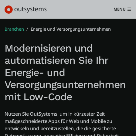
MENU
Branchen
Energie und Versorgungsunternehmen
Modernisieren und
Plattform
automatisieren Sie Ihr
Search in OutSystems
Energie- und
Submi
Use Cases
Versorgungsunternehmen
Lösungen
mit Low-Code
Entwickler
Nutzen Sie OutSystems, um in kürzester Zeit
maßgeschneiderte Apps für Web und Mobile zu
entwickeln und bereitzustellen, die die gesicherte
Über uns
Datenerfassung, operative Effizienz und Sicherheit