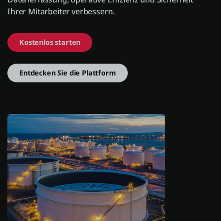
Ihrer Mitarbeiter verbessern.
Einloggen
Kostenlos starten
Kostenlos testen
Entdecken Sie die Plattform
Vertrieb kontaktieren
Support
Deutsch