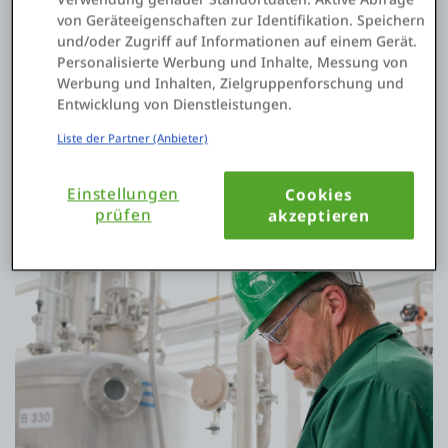
von Geräteeigenschaften zur Identifikation. Speichern
Field-Asset-Management
und/oder Zugriff auf Informationen auf einem Gerät.
Personalisierte Werbung und Inhalte, Messung von
Digitalisieren und automatisieren Sie die Inspektion und
Werbung und Inhalten, Zielgruppenforschung und
Wartung von Anlagen, um Kosten und Fehler zu reduzieren.
Entwicklung von Dienstleistungen.
Wie Sie das Asset-Management revolutionieren
Liste der Partner (Anbieter)
Einstellungen
Cookies
prüfen
akzeptieren