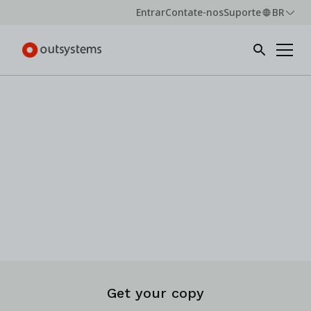
Entrar
Contate-nos
Suporte
BR
Webinar -
On-demand
KeyBank’s Transformation from
Legacy to Strategic Advantage
How a two-hundred-year-old institution transformed
legacy challenges into a strategic advantage.
Get your copy