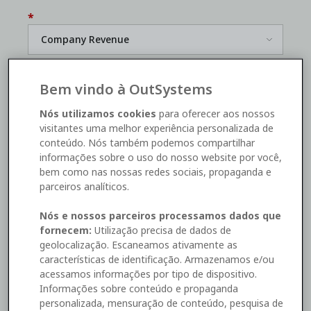
*
*
Bem vindo à OutSystems
Nós utilizamos cookies
para oferecer aos nossos
visitantes uma melhor experiência personalizada de
Yes, I'd like to receive OutSystems
marketing
conteúdo. Nós também podemos compartilhar
communications
. I can unsubscribe
here
.
informações sobre o uso do nosso website por você,
bem como nas nossas redes sociais, propaganda e
parceiros analíticos.
Watch now
Nós e nossos parceiros processamos dados que
fornecem:
Utilização precisa de dados de
This site is protected by reCAPTCHA and the Google
geolocalização. Escaneamos ativamente as
Privacy Policy
and
Terms of Service
apply.
características de identificação. Armazenamos e/ou
acessamos informações por tipo de dispositivo.
By submitting this form you consent to the processing of
Informações sobre conteúdo e propaganda
your personal data by OutSystems as described in our
personalizada, mensuração de conteúdo, pesquisa de