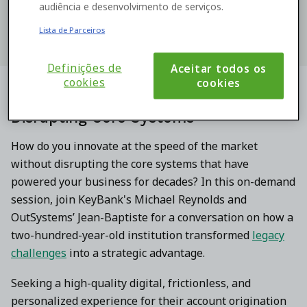
Terms
and our
Privacy Statement
.
audiência e desenvolvimento de serviços.
Lista de Parceiros
Definições de
Aceitar todos os
cookies
cookies
Accelerate Innovation Without
Disrupting Core Systems
How do you innovate at the speed of the market
without disrupting the core systems that have
powered your business for decades? In this on-demand
session, join KeyBank's Michael Reynolds and
OutSystems’ Jean-Baptiste for a conversation on how a
two-hundred-year-old institution transformed
legacy
challenges
into a strategic advantage.
Seeking a high-quality digital, frictionless, and
personalized experience for their account origination