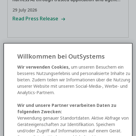
development.
29 July 2026
Read Press Release
Willkommen bei OutSystems
Wir verwenden Cookies,
um unseren Besuchern ein
besseres Nutzungserlebnis und personalisierte Inhalte zu
bieten. Zudem teilen wir Informationen über die Nutzung
unserer Website mit unseren Social-Media-, Werbe- und
Analytics-Partnern.
OutSystems 2026 Innovation Awards: Driving
Real AI Impact
Wir und unsere Partner verarbeiten Daten zu
folgenden Zwecken:
Discover the winners of the OutSystems 2026
Verwendung genauer Standortdaten. Aktive Abfrage von
Innovation Awards at the ONE Conference,
Geräteeigenschaften zur Identifikation. Speichern
celebrating the leaders driving measurable
und/oder Zugriff auf Informationen auf einem Gerät.
enterprise AI impact.