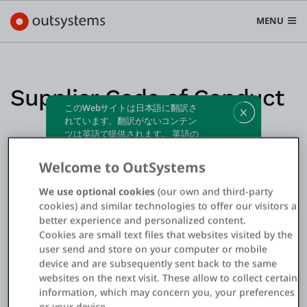
MENU
Supplier Code of Conduct
このWebサイトは日本語に翻訳さ
プラットフォーム
れています。翻訳がないコンテン
ツは英語で提供されます。 英語の
Search in OutSystems
ウェブサイトに切り替えるには、
Submi
ここ
をクリックしてください。
Welcome to OutSystems
ユースケース
We use optional cookies
(our own and third-party
cookies) and similar technologies to offer our visitors a
ソリューション
better experience and personalized content.
Cookies are small text files that websites visited by the
user send and store on your computer or mobile
開発者
device and are subsequently sent back to the same
websites on the next visit. These allow to collect certain
information, which may concern you, your preferences
OutSystemsについて
or your device.