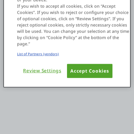
If you wish to accept all cookies, click on “Accept
Cookies”. If you wish to reject or configure your choice
ログイン
of optional cookies, click on “Review Settings”. If you
reject optional cookies, only strictly necessary cookies
will be used. You can change your selection at any time
無償トライアル
by clicking on “Cookie Policy” at the bottom of the
page.”
お問い合わせ
List of Partners (vendors)
サポート
Review Settings
Accept Cookies
日本語