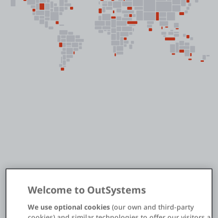
Einloggen
Kostenlos testen
Vertrieb kontaktieren
Support
Deutsch
Erstellen Sie Apps schnell, in hoher
Welcome to OutSystems
Qualität und für die Zukunft
We use optional cookies
(our own and third-party
cookies) and similar technologies to offer our visitors a