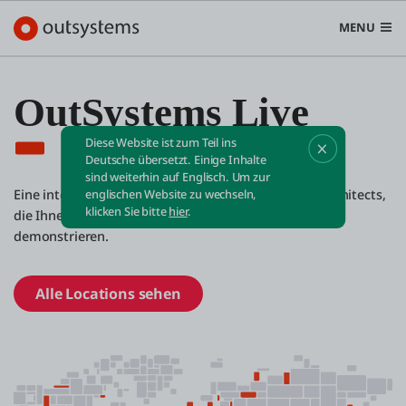
MENU
OutSystems Live
Diese Website ist zum Teil ins
VIRTUAL ROADSHOW
Plattform
Deutsche übersetzt. Einige Inhalte
sind weiterhin auf Englisch. Um zur
Search in OutSystems
Eine interaktive Session mit Kunden und Solution Architects,
englischen Website zu wechseln,
Submi
klicken Sie bitte
hier
.
die Ihnen die Leistungsfähigkeit von OutSystems
Use Cases
demonstrieren.
Lösungen
Alle Locations sehen
Entwickler
Über uns