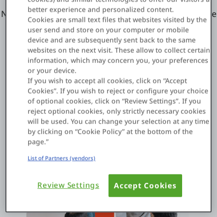
better experience and personalized content.
Nehmen Sie an OutSystems Live teil und erstellen Sie
Cookies are small text files that websites visited by the
eine Corporate-Wellness-App in weniger als 30
user send and store on your computer or mobile
Minuten. Sehen Sie, wie Sie Softwarelösungen
device and are subsequently sent back to the same
websites on the next visit. These allow to collect certain
erstellen können, mit denen Sie schnell auf
information, which may concern you, your preferences
Veränderungen reagieren können – damit Ihr
or your device.
Unternehmen frühzeitig bereit ist, sich an neue
If you wish to accept all cookies, click on “Accept
Situationen anzupassen.
Cookies”. If you wish to reject or configure your choice
of optional cookies, click on “Review Settings”. If you
reject optional cookies, only strictly necessary cookies
will be used. You can change your selection at any time
by clicking on “Cookie Policy” at the bottom of the
page.”
List of Partners (vendors)
Review Settings
Accept Cookies